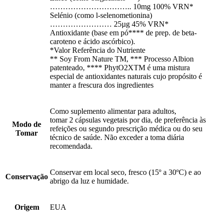
………………………….. 10mg 100% VRN*
Selénio (como l-selenometionina)
…………………… 25µg 45% VRN*
Antioxidante (base em pó**** de prep. de beta-
caroteno e ácido ascórbico).
*Valor Referência do Nutriente
** Soy From Nature TM, *** Processo Albion
patenteado, **** PhytO2XTM é uma mistura
especial de antioxidantes naturais cujo propósito é
manter a frescura dos ingredientes
Como suplemento alimentar para adultos,
tomar 2 cápsulas vegetais por dia, de preferência às
Modo de
refeições ou segundo prescrição médica ou do seu
Tomar
técnico de saúde. Não exceder a toma diária
recomendada.
Conservar em local seco, fresco (15º a 30ºC) e ao
Conservação
abrigo da luz e humidade.
Origem
EUA