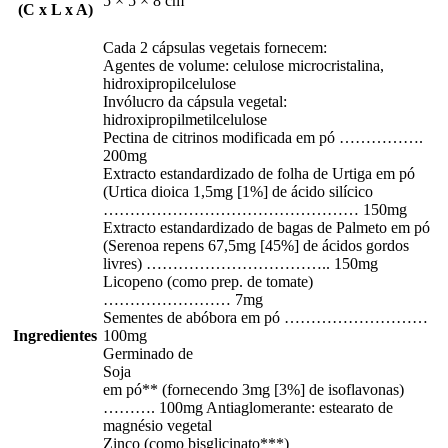
5 × 5 × 8 cm
(C x L x A)
Cada 2 cápsulas vegetais fornecem:
Agentes de volume: celulose microcristalina,
hidroxipropilcelulose
Invólucro da cápsula vegetal:
hidroxipropilmetilcelulose
Pectina de citrinos modificada em pó …………….
200mg
Extracto estandardizado de folha de Urtiga em pó
(Urtica dioica 1,5mg [1%] de ácido silícico
………………………………………… 150mg
Extracto estandardizado de bagas de Palmeto em pó
(Serenoa repens 67,5mg [45%] de ácidos gordos
livres) …………………………….. 150mg
Licopeno (como prep. de tomate)
…………………… 7mg
Sementes de abóbora em pó ………………………
Ingredientes
100mg
Germinado de
Soja
em pó** (fornecendo 3mg [3%] de isoflavonas)
………. 100mg Antiaglomerante: estearato de
magnésio vegetal
Zinco (como bisglicinato***)