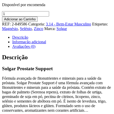
Disponível por encomenda
Quantidade
de
Adicionar ao Carrinho
Solgar
REF:
2-849586
Categoria:
3.14 - Bem-Estar Masculino
Etiquetas:
Prostate
Magnésio
,
Selénio
,
Zinco
Marca:
Solgar
Support
Descrição
Informação adicional
Avaliações (0)
Descrição
Solgar Prostate Support
Fórmula avançada de fitonutrientes e minerais para a saúde da
próstata. Solgar Prostate Support é uma fórmula avançada com
fitonutrientes e minerais para a saúde da próstata. Contém extrato de
bagas de palmeto (Serenoa repens), extrato de folhas de urtiga,
germinado de soja em pó, pectina de citrinos, licopeno, zinco,
selénio e sementes de abóbora em pó. É isento de levedura, trigo,
glúten, produtos lácteos e glúten. Formulado sem o uso de
conservantes, aromatizantes nem corantes artificiais…