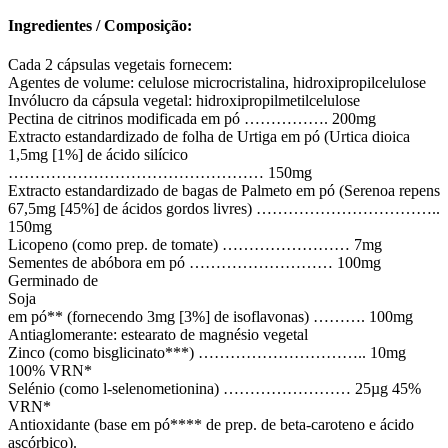
Ingredientes / Composição:
Cada 2 cápsulas vegetais fornecem:
Agentes de volume: celulose microcristalina, hidroxipropilcelulose
Invólucro da cápsula vegetal: hidroxipropilmetilcelulose
Pectina de citrinos modificada em pó ……………. 200mg
Extracto estandardizado de folha de Urtiga em pó (Urtica dioica
1,5mg [1%] de ácido silícico
………………………………………… 150mg
Extracto estandardizado de bagas de Palmeto em pó (Serenoa repens
67,5mg [45%] de ácidos gordos livres) ……………………………..
150mg
Licopeno (como prep. de tomate) …………………… 7mg
Sementes de abóbora em pó ……………………… 100mg
Germinado de
Soja
em pó** (fornecendo 3mg [3%] de isoflavonas) ………. 100mg
Antiaglomerante: estearato de magnésio vegetal
Zinco (como bisglicinato***) ………………………….. 10mg
100% VRN*
Selénio (como l-selenometionina) …………………… 25µg 45%
VRN*
Antioxidante (base em pó**** de prep. de beta-caroteno e ácido
ascórbico).