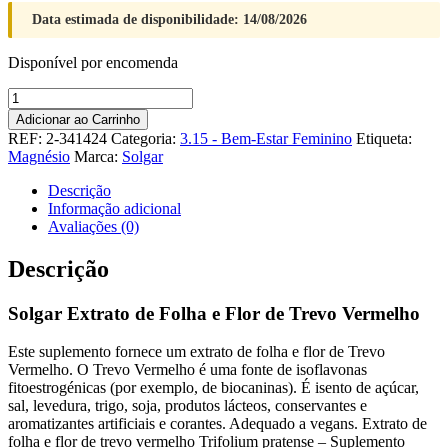
Data estimada de disponibilidade: 14/08/2026
Disponível por encomenda
Quantidade
de
Adicionar ao Carrinho
Solgar
REF:
2-341424
Categoria:
3.15 - Bem-Estar Feminino
Etiqueta:
Extrato
Magnésio
Marca:
Solgar
de
Folha
Descrição
e
Informação adicional
Flor
Avaliações (0)
de
Trevo
Descrição
Vermelho
Solgar Extrato de Folha e Flor de Trevo Vermelho
Este suplemento fornece um extrato de folha e flor de Trevo
Vermelho. O Trevo Vermelho é uma fonte de isoflavonas
fitoestrogénicas (por exemplo, de biocaninas). É isento de açúcar,
sal, levedura, trigo, soja, produtos lácteos, conservantes e
aromatizantes artificiais e corantes. Adequado a vegans. Extrato de
folha e flor de trevo vermelho Trifolium pratense – Suplemento