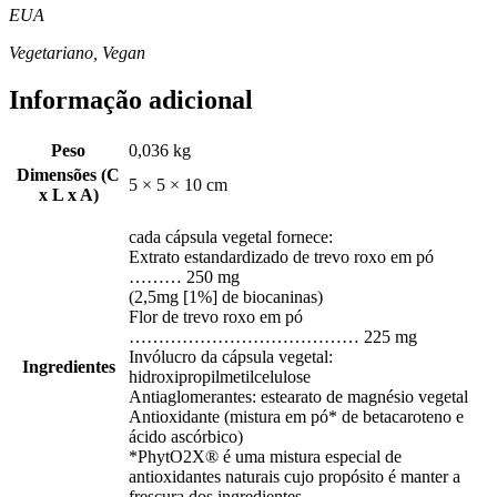
EUA
Vegetariano, Vegan
Informação adicional
Peso
0,036 kg
Dimensões (C
5 × 5 × 10 cm
x L x A)
cada cápsula vegetal fornece:
Extrato estandardizado de trevo roxo em pó
……… 250 mg
(2,5mg [1%] de biocaninas)
Flor de trevo roxo em pó
………………………………… 225 mg
Invólucro da cápsula vegetal:
Ingredientes
hidroxipropilmetilcelulose
Antiaglomerantes: estearato de magnésio vegetal
Antioxidante (mistura em pó* de betacaroteno e
ácido ascórbico)
*PhytO2X® é uma mistura especial de
antioxidantes naturais cujo propósito é manter a
frescura dos ingredientes.