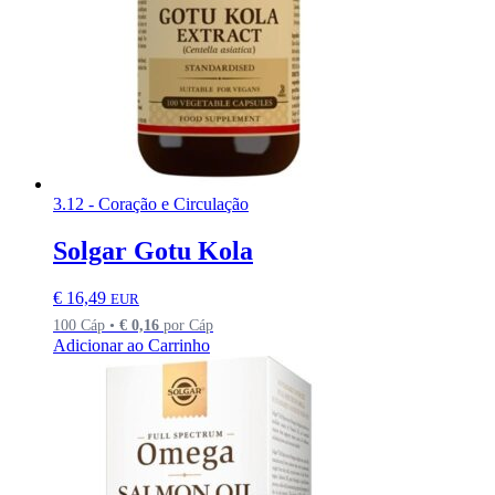
3.12 - Coração e Circulação
Solgar Gotu Kola
€
16,49
EUR
100 Cáp •
€
0,16
por Cáp
Adicionar ao Carrinho