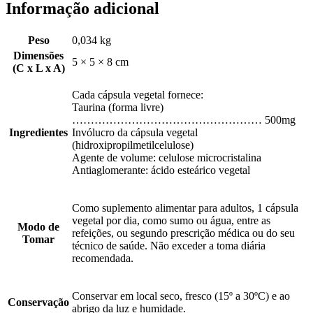
Informação adicional
Peso
0,034 kg
Dimensões
5 × 5 × 8 cm
(C x L x A)
Cada cápsula vegetal fornece:
Taurina (forma livre)
…………………………………………… 500mg
Ingredientes
Invólucro da cápsula vegetal
(hidroxipropilmetilcelulose)
Agente de volume: celulose microcristalina
Antiaglomerante: ácido esteárico vegetal
Como suplemento alimentar para adultos, 1 cápsula
vegetal por dia, como sumo ou água, entre as
Modo de
refeições, ou segundo prescrição médica ou do seu
Tomar
técnico de saúde. Não exceder a toma diária
recomendada.
Conservar em local seco, fresco (15º a 30ºC) e ao
Conservação
abrigo da luz e humidade.