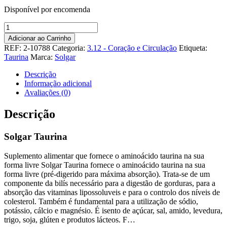
Disponível por encomenda
Quantidade
de
Adicionar ao Carrinho
Solgar
REF:
2-10788
Categoria:
3.12 - Coração e Circulação
Etiqueta:
Taurina
Taurina
Marca:
Solgar
Descrição
Informação adicional
Avaliações (0)
Descrição
Solgar Taurina
Suplemento alimentar que fornece o aminoácido taurina na sua
forma livre Solgar Taurina fornece o aminoácido taurina na sua
forma livre (pré-digerido para máxima absorção). Trata-se de um
componente da bilís necessário para a digestão de gorduras, para a
absorção das vitaminas lipossoluveis e para o controlo dos níveis de
colesterol. Também é fundamental para a utilização de sódio,
potássio, cálcio e magnésio. É isento de açúcar, sal, amido, levedura,
trigo, soja, glúten e produtos lácteos. F…