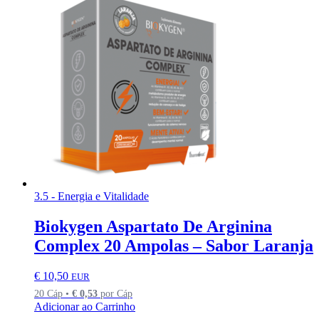
3.5 - Energia e Vitalidade
Biokygen Aspartato De Arginina
Complex 20 Ampolas – Sabor Laranja
€
10,50
EUR
20 Cáp •
€
0,53
por Cáp
Adicionar ao Carrinho