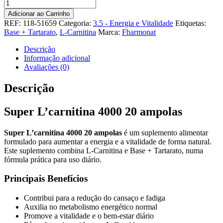
Quantidade
de
Adicionar ao Carrinho
Super
REF:
118-51659
Categoria:
3.5 - Energia e Vitalidade
Etiquetas:
L’carnitina
Base + Tartarato
,
L-Carnitina
Marca:
Fharmonat
4000
20
Descrição
ampolas
Informação adicional
Avaliações (0)
Descrição
Super L’carnitina 4000 20 ampolas
Super L’carnitina 4000 20 ampolas
é um suplemento alimentar
formulado para aumentar a energia e a vitalidade de forma natural.
Este suplemento combina L-Carnitina e Base + Tartarato, numa
fórmula prática para uso diário.
Principais Benefícios
Contribui para a redução do cansaço e fadiga
Auxilia no metabolismo energético normal
Promove a vitalidade e o bem-estar diário