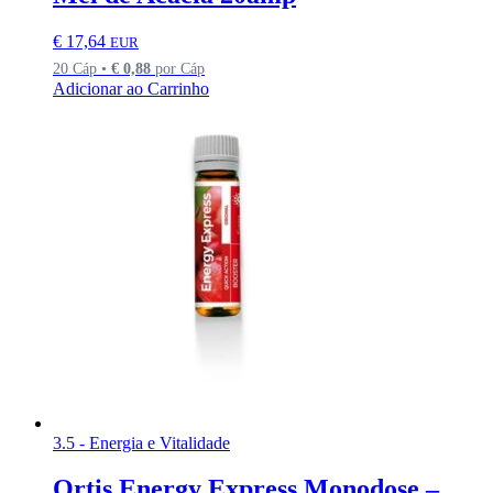
€
17,64
EUR
20 Cáp •
€
0,88
por Cáp
Adicionar ao Carrinho
3.5 - Energia e Vitalidade
Ortis Energy Express Monodose –