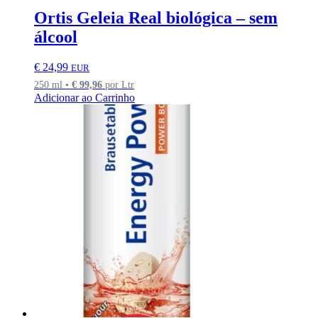
Ortis Geleia Real biológica – sem
álcool
€
24,99
EUR
250 ml •
€
99,96
por Ltr
Adicionar ao Carrinho