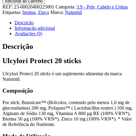
Adicionar ao Carrinho
Ulcylori
REF:
23-00020400225001
Categoria:
3.9 - Pele, Cabelo e Unhas
Protect
Etiquetas:
biotina
,
Zinco
Marca:
Naturmil
20
sticks
Descrição
Informação adicional
Avaliações (0)
Descrição
Ulcylori Protect 20 sticks
Ulcylori Protect 20 sticks é um suplemento alimentar da marca
Naturmil.
Composição
Por stick: Brassicare™ (Brócolos, contendo pelo menos 1,6 mg de
glucorafanina) 200 mg, Pylopass™ ( Lactobacillus reuteri ) 100 mg,
Alginato de Sódio 130 mg, Vitamina A 800 µg RE (100% VRN*),
Biotina 50 μg (100% VRN*), Zinco 10 mg (100% VRN*). * Valor
de Referência do Nutriente.