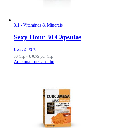
3.1 - Vitaminas & Minerais
Sexy Hour 30 Cápsulas
€
22,55
EUR
30 Cáp •
€
0,75
por Cáp
Adicionar ao Carrinho