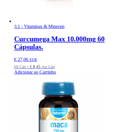
3.1 - Vitaminas & Minerais
Curcumega Max 10.000mg 60
Cápsulas.
€
27,06
EUR
60 Cáp •
€
0,45
por Cáp
Adicionar ao Carrinho