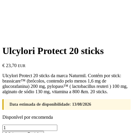
Ulcylori Protect 20 sticks
€
23,70
EUR
Ulcylori Protect 20 sticks da marca Naturmil. Contém por stick:
brassicare™ (brócolos, contendo pelo menos 1,6 mg de
glucorafanina) 200 mg, pylopass™ ( lactobacillus reuteri ) 100 mg,
alginato de sódio 130 mg, vitamina a 800 &m. 20 sticks.
Data estimada de disponibilidade: 13/08/2026
Disponível por encomenda
Quantidade
de