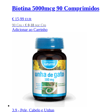
Biotina 5000mcg 90 Comprimidos
€
15,99
EUR
90 Cps •
€
0,18
por Cps
Adicionar ao Carrinho
3.9 - Pele, Cabelo e Unhas