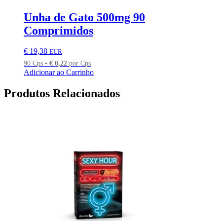
Unha de Gato 500mg 90
Comprimidos
€
19,38
EUR
90 Cps •
€
0,22
por Cps
Adicionar ao Carrinho
Produtos Relacionados