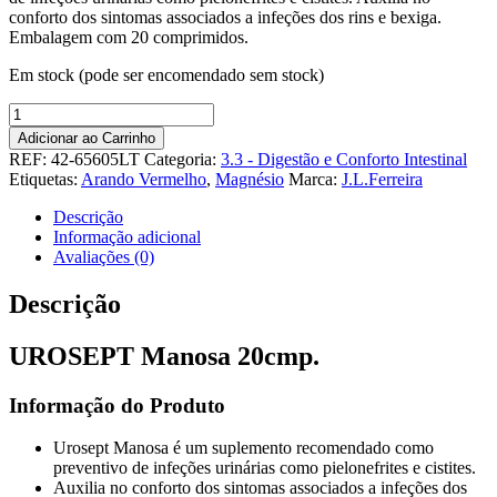
conforto dos sintomas associados a infeções dos rins e bexiga.
Embalagem com 20 comprimidos.
Em stock (pode ser encomendado sem stock)
Quantidade
de
Adicionar ao Carrinho
UROSEPT
REF:
42-65605LT
Categoria:
3.3 - Digestão e Conforto Intestinal
Manosa
Etiquetas:
Arando Vermelho
,
Magnésio
Marca:
J.L.Ferreira
20cmp
Descrição
Informação adicional
Avaliações (0)
Descrição
UROSEPT Manosa 20cmp.
Informação do Produto
Urosept Manosa é um suplemento recomendado como
preventivo de infeções urinárias como pielonefrites e cistites.
Auxilia no conforto dos sintomas associados a infeções dos