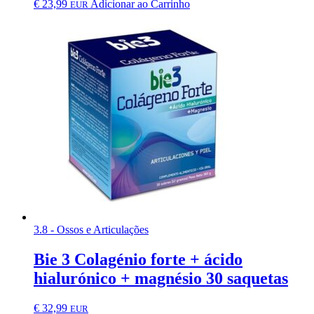
€
23,99
Adicionar ao Carrinho
EUR
3.8 - Ossos e Articulações
Bie 3 Colagénio forte + ácido
hialurónico + magnésio 30 saquetas
€
32,99
EUR