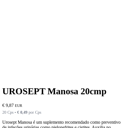
UROSEPT Manosa 20cmp
€
9,87
EUR
20 Cps •
€
0,49
por Cps
Urosept Manosa é um suplemento recomendado como preventivo
de infeções urinárias como pielonefrites e cistites. Auxilia no