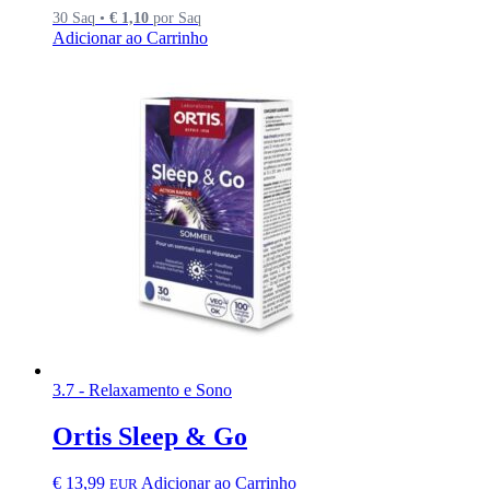
30 Saq •
€
1,10
por Saq
Adicionar ao Carrinho
3.7 - Relaxamento e Sono
Ortis Sleep & Go
€
13,99
Adicionar ao Carrinho
EUR