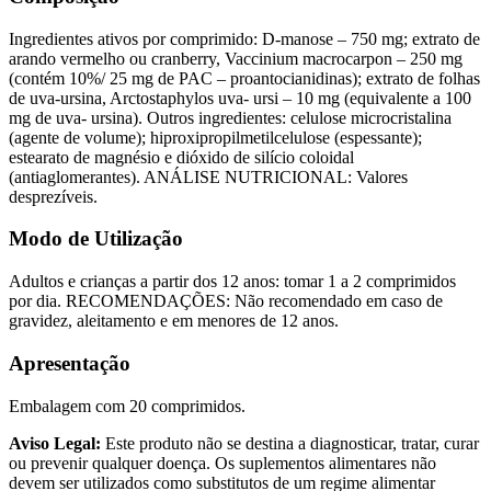
Ingredientes ativos por comprimido: D-manose – 750 mg; extrato de
arando vermelho ou cranberry, Vaccinium macrocarpon – 250 mg
(contém 10%/ 25 mg de PAC – proantocianidinas); extrato de folhas
de uva-ursina, Arctostaphylos uva- ursi – 10 mg (equivalente a 100
mg de uva- ursina). Outros ingredientes: celulose microcristalina
(agente de volume); hiproxipropilmetilcelulose (espessante);
estearato de magnésio e dióxido de silício coloidal
(antiaglomerantes). ANÁLISE NUTRICIONAL: Valores
desprezíveis.
Modo de Utilização
Adultos e crianças a partir dos 12 anos: tomar 1 a 2 comprimidos
por dia. RECOMENDAÇÕES: Não recomendado em caso de
gravidez, aleitamento e em menores de 12 anos.
Apresentação
Embalagem com 20 comprimidos.
Aviso Legal:
Este produto não se destina a diagnosticar, tratar, curar
ou prevenir qualquer doença. Os suplementos alimentares não
devem ser utilizados como substitutos de um regime alimentar