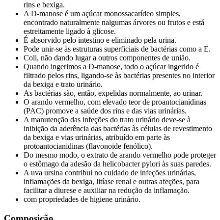
rins e bexiga.
A D-manose é um açúcar monossacarídeo simples,
encontrado naturalmente nalgumas árvores ou frutos e está
estreitamente ligado à glicose.
É absorvido pelo intestino e eliminado pela urina.
Pode unir-se às estruturas superficiais de bactérias como a E.
Coli, não dando lugar a outros componentes de união.
Quando ingerimos a D-manose, todo o açúcar ingerido é
filtrado pelos rins, ligando-se às bactérias presentes no interior
da bexiga e trato urinário.
As bactérias são, então, expelidas normalmente, ao urinar.
O arando vermelho, com elevado teor de proantocianidinas
(PAC) promove a saúde dos rins e das vias urinárias.
A manutenção das infeções do trato urinário deve-se à
inibição da aderência das bactérias às células de revestimento
da bexiga e vias urinárias, atribuído em parte às
protoantocianidinas (flavonoide fenólico).
Do mesmo modo, o extrato de arando vermelho pode proteger
o estômago da adesão da helicobacter pylori às suas paredes.
A uva ursina contribui no cuidado de infeções urinárias,
inflamações da bexiga, litíase renal e outras afeções, para
facilitar a diurese e auxiliar na redução da inflamação.
com propriedades de higiene urinário.
Composição