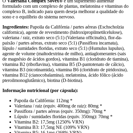
O
Valeriana Complex Sovex®
é um suplemento alimentar
formulado com um complexo de plantas, melatonina e vitaminas do
complexo B, indicado para quem deseja melhorar a qualidade do
sono e o equilíbrio do sistema nervoso.
Ingredientes:
Papoila da Califórnia / partes aéreas (Eschscholzia
californica), agente de revestimento (hidroxipropilmetilcelulose),
valeriana / raiz, extrato seco (5:1) (Valeriana officinalis), flor-da-
paixão / partes aéreas, extrato seco (5:1) (Passiflora incarnata),
lúpulo / sumidades floridas, extrato seco (5:1) (Humulus lupulus),
agente de volume (maltodextrina de milho), antiaglomerantes (sais
de magnésio de ácidos gordos), vitamina B1 (cloridrato de tiamina),
vitamina B2 (riboflavina), vitamina B5 (D-pantotenato de cálcio),
vitamina B3 (nicotinamida), vitamina B6 (cloridrato de piridoxina),
vitamina B12 (cianocobalamina), melatonina, ácido fólico (ácido
pteroilmonoglutâmico), biotina (D-biotina).
Informação nutricional (por cápsula):
Papoila da Califórnia: 112mg *
Valeriana / raiz (equiv. 400mg de raiz): 80mg *
Passiflora / partes aéreas (equiv. 350mg): 70mg *
Lúpulo / sumidades floridas (equiv. 350mg): 70mg *
Vitamina B2: 17,5mg (1250% VRN)
Vitamina B3: 17,5mg NE (109% VRN)
Vitamina B5: 16,1mg (268% VRN)