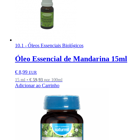
10.1 - Óleos Essenciais Biológicos
Óleo Essencial de Mandarina 15ml
€
8,99
EUR
15 ml •
€
59,93
por 100ml
Adicionar ao Carrinho