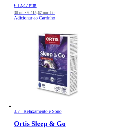
€
12,47
EUR
30 ml •
€
415,67
por Ltr
Adicionar ao Carrinho
3.7 - Relaxamento e Sono
Ortis Sleep & Go