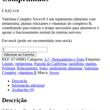
€
8,62
EUR
Valeriana Complex Sovex® é um suplemento alimentar com
melatonina, plantas relaxantes e vitaminas do complexo B,
contribuindo para reduzir o tempo necessário para adormecer e
apoiar o funcionamento normal do sistema nervoso.
Em stock (pode ser encomendado sem stock)
Quantidade
de
Adicionar ao Carrinho
Valeriana
REF:
67-00881
Categoria:
3.7 - Relaxamento e Sono
Etiquetas:
Complex
Lúpulo
,
melatonina
,
Papoila da Califórnia
,
passiflora
,
plantas
,
Sovex
Portugal
,
Relaxamento
,
Sono
,
suplemento alimentar
,
Valeriana
60
Complex
,
vitaminas B
Marca:
Sovex
Comprimidos
Descrição
Informação adicional
Avaliações (0)
Descrição