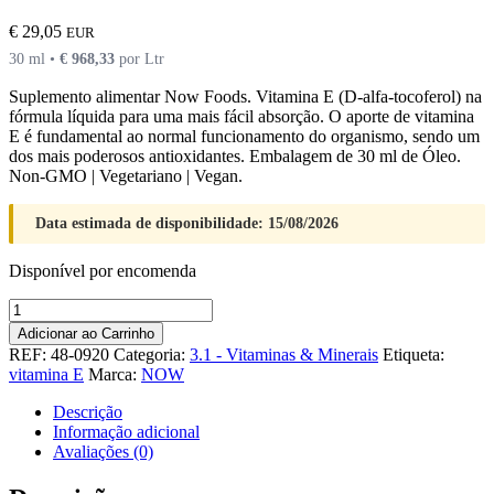
€
29,05
EUR
30 ml •
€
968,33
por Ltr
Suplemento alimentar Now Foods. Vitamina E (D-alfa-tocoferol) na
fórmula líquida para uma mais fácil absorção. O aporte de vitamina
E é fundamental ao normal funcionamento do organismo, sendo um
dos mais poderosos antioxidantes. Embalagem de 30 ml de Óleo.
Non-GMO | Vegetariano | Vegan.
Data estimada de disponibilidade: 15/08/2026
Disponível por encomenda
Quantidade
de
Adicionar ao Carrinho
Vitamina
REF:
48-0920
Categoria:
3.1 - Vitaminas & Minerais
Etiqueta:
E
vitamina E
Marca:
NOW
Liquida
23000ui
Descrição
Informação adicional
Avaliações (0)