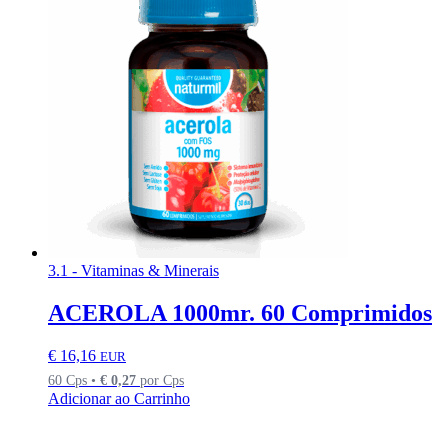
3.1 - Vitaminas & Minerais
ACEROLA 1000mr. 60 Comprimidos
€
16,16
EUR
60 Cps •
€
0,27
por Cps
Adicionar ao Carrinho