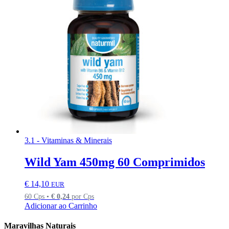
3.1 - Vitaminas & Minerais
Wild Yam 450mg 60 Comprimidos
€
14,10
EUR
60 Cps •
€
0,24
por Cps
Adicionar ao Carrinho
Maravilhas Naturais