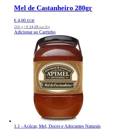
Mel de Castanheiro 280gr
€
4,00
EUR
280 g •
€
14,29
por Kg
Adicionar ao Carrinho
1.1 - Açúcar, Mel, Doces e Adoçantes Naturais