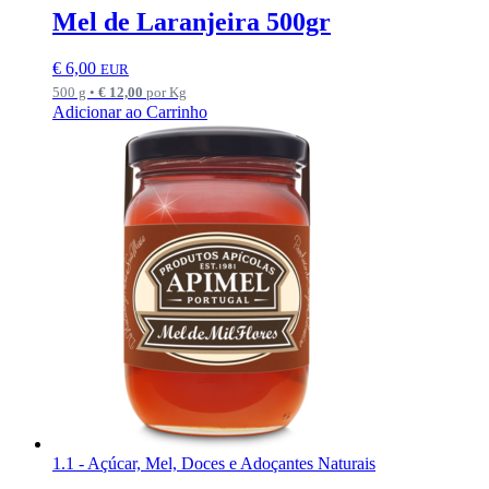
Mel de Laranjeira 500gr
€
6,00
EUR
500 g •
€
12,00
por Kg
Adicionar ao Carrinho
1.1 - Açúcar, Mel, Doces e Adoçantes Naturais