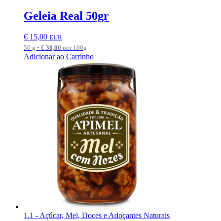
Geleia Real 50gr
€
15,00
EUR
50 g •
€
30,00
por 100g
Adicionar ao Carrinho
1.1 - Açúcar, Mel, Doces e Adoçantes Naturais