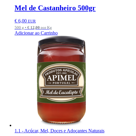
Mel de Castanheiro 500gr
€
6,00
EUR
500 g •
€
12,00
por Kg
Adicionar ao Carrinho
1.1 - Açúcar, Mel, Doces e Adoçantes Naturais