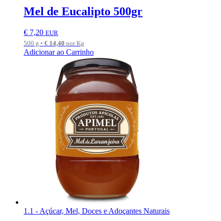
Mel de Eucalipto 500gr
€
7,20
EUR
500 g •
€
14,40
por Kg
Adicionar ao Carrinho
1.1 - Açúcar, Mel, Doces e Adoçantes Naturais