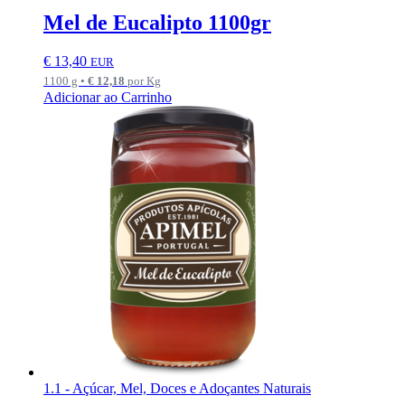
Mel de Eucalipto 1100gr
€
13,40
EUR
1100 g •
€
12,18
por Kg
Adicionar ao Carrinho
1.1 - Açúcar, Mel, Doces e Adoçantes Naturais