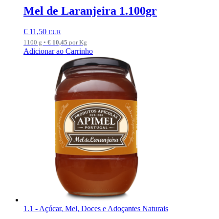
Mel de Laranjeira 1.100gr
€
11,50
EUR
1100 g •
€
10,45
por Kg
Adicionar ao Carrinho
1.1 - Açúcar, Mel, Doces e Adoçantes Naturais