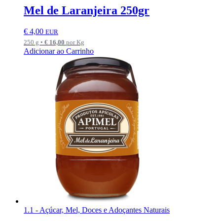
Mel de Laranjeira 250gr
€
4,00
EUR
250 g •
€
16,00
por Kg
Adicionar ao Carrinho
1.1 - Açúcar, Mel, Doces e Adoçantes Naturais