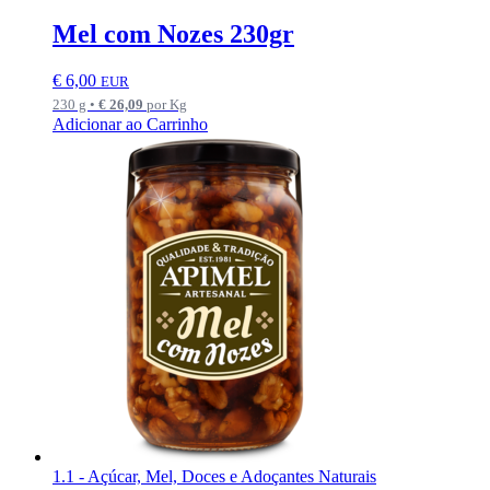
Mel com Nozes 230gr
€
6,00
EUR
230 g •
€
26,09
por Kg
Adicionar ao Carrinho
1.1 - Açúcar, Mel, Doces e Adoçantes Naturais