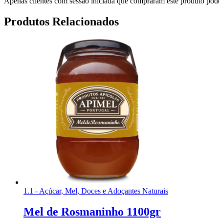
Apenas clientes com sessão iniciada que compraram este produto pod
Produtos Relacionados
1.1 - Açúcar, Mel, Doces e Adoçantes Naturais
Mel de Rosmaninho 1100gr