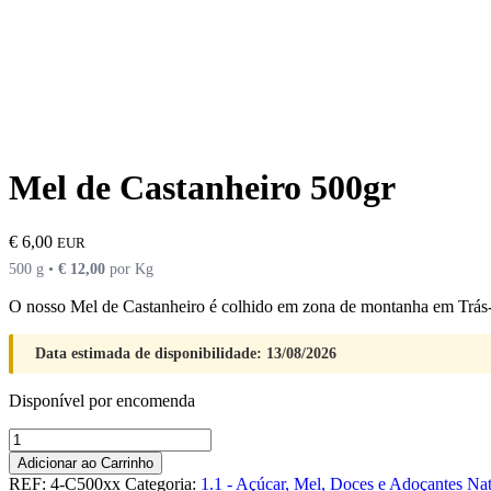
Mel de Castanheiro 500gr
€
6,00
EUR
500 g •
€
12,00
por Kg
O nosso Mel de Castanheiro é colhido em zona de montanha em Trás
Data estimada de disponibilidade: 13/08/2026
Disponível por encomenda
Quantidade
de
Adicionar ao Carrinho
Mel
REF:
4-C500xx
Categoria:
1.1 - Açúcar, Mel, Doces e Adoçantes Nat