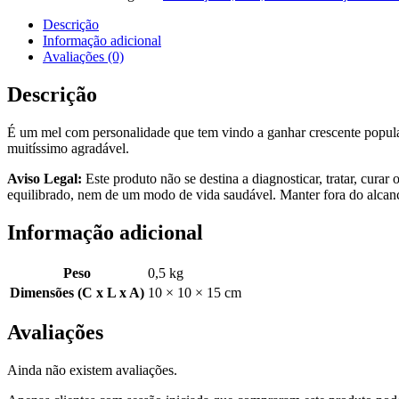
de
Castanheiro
Descrição
500gr
Informação adicional
Avaliações (0)
Descrição
É um mel com personalidade que tem vindo a ganhar crescente popula
muitíssimo agradável.
Aviso Legal:
Este produto não se destina a diagnosticar, tratar, cura
equilibrado, nem de um modo de vida saudável. Manter fora do alcanc
Informação adicional
Peso
0,5 kg
Dimensões (C x L x A)
10 × 10 × 15 cm
Avaliações
Ainda não existem avaliações.