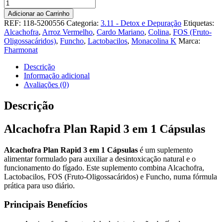
Quantidade
de
Adicionar ao Carrinho
Alcachofra
REF:
118-5200556
Categoria:
3.11 - Detox e Depuração
Etiquetas:
Plan
Alcachofra
,
Arroz Vermelho
,
Cardo Mariano
,
Colina
,
FOS (Fruto-
Rapid
Oligossacáridos)
,
Funcho
,
Lactobacilos
,
Monacolina K
Marca:
3
Fharmonat
em
1
Descrição
Cápsulas
Informação adicional
Avaliações (0)
Descrição
Alcachofra Plan Rapid 3 em 1 Cápsulas
Alcachofra Plan Rapid 3 em 1 Cápsulas
é um suplemento
alimentar formulado para auxiliar a desintoxicação natural e o
funcionamento do fígado. Este suplemento combina Alcachofra,
Lactobacilos, FOS (Fruto-Oligossacáridos) e Funcho, numa fórmula
prática para uso diário.
Principais Benefícios