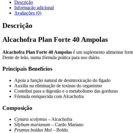
Forte
Descrição
40
Informação adicional
Ampolas
Avaliações (0)
Descrição
Alcachofra Plan Forte 40 Ampolas
Alcachofra Plan Forte 40 Ampolas
é um suplemento alimentar formu
Dente de leão, numa fórmula prática para uso diário.
Principais Benefícios
Apoia a função natural de desintoxicação do fígado
Auxilia na eliminação de toxinas do organismo
Contribui para a digestão e o metabolismo das gorduras
Fórmula enriquecida com Alcachofra
Composição
Cynara scolymus
– Alcachofra
Silybum marianum
– Cardo Mariano
Peumus boldus Mol
– Boldo