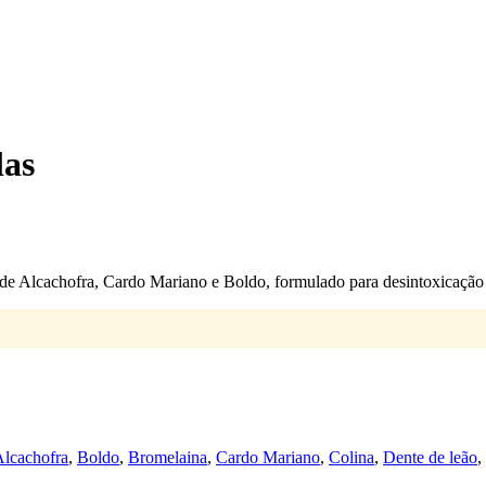
las
de Alcachofra, Cardo Mariano e Boldo, formulado para desintoxicação
lcachofra
,
Boldo
,
Bromelaina
,
Cardo Mariano
,
Colina
,
Dente de leão
,