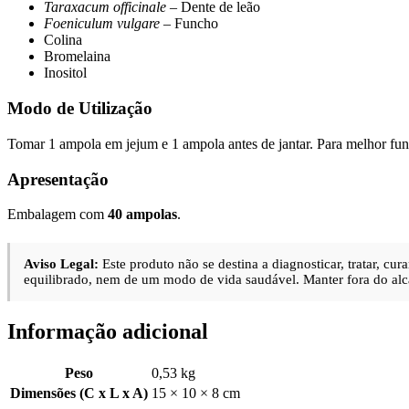
Taraxacum officinale
– Dente de leão
Foeniculum vulgare
– Funcho
Colina
Bromelaina
Inositol
Modo de Utilização
Tomar 1 ampola em jejum e 1 ampola antes de jantar. Para melhor func
Apresentação
Embalagem com
40 ampolas
.
Aviso Legal:
Este produto não se destina a diagnosticar, tratar, c
equilibrado, nem de um modo de vida saudável. Manter fora do alc
Informação adicional
Peso
0,53 kg
Dimensões (C x L x A)
15 × 10 × 8 cm