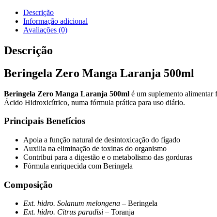
Manga
Laranja
Descrição
500ml
Informação adicional
Avaliações (0)
Descrição
Beringela Zero Manga Laranja 500ml
Beringela Zero Manga Laranja 500ml
é um suplemento alimentar f
Ácido Hidroxicítrico, numa fórmula prática para uso diário.
Principais Benefícios
Apoia a função natural de desintoxicação do fígado
Auxilia na eliminação de toxinas do organismo
Contribui para a digestão e o metabolismo das gorduras
Fórmula enriquecida com Beringela
Composição
Ext. hidro. Solanum melongena
– Beringela
Ext. hidro. Citrus paradisi
– Toranja