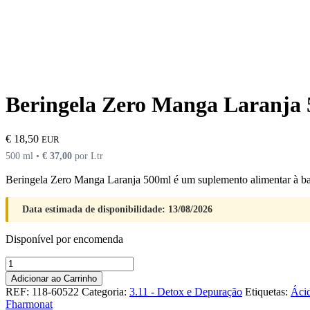
Beringela Zero Manga Laranja
€
18,50
EUR
500 ml •
€
37,00
por Ltr
Beringela Zero Manga Laranja 500ml é um suplemento alimentar à base
Data estimada de disponibilidade: 13/08/2026
Disponível por encomenda
Quantidade
de
Adicionar ao Carrinho
Beringela
REF:
118-60522
Categoria:
3.11 - Detox e Depuração
Etiquetas:
Ácid
Zero
Fharmonat