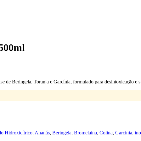
 500ml
 de Beringela, Toranja e Garcínia, formulado para desintoxicação e s
o Hidroxicítrico
,
Ananás
,
Beringela
,
Bromelaina
,
Colina
,
Garcinia
,
ino