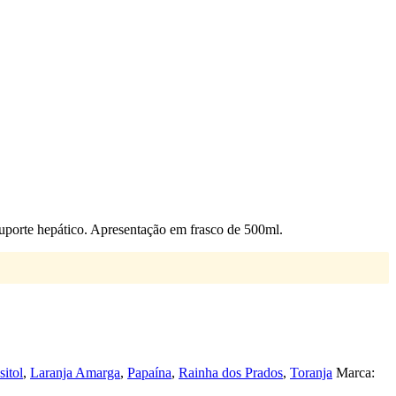
uporte hepático. Apresentação em frasco de 500ml.
sitol
,
Laranja Amarga
,
Papaína
,
Rainha dos Prados
,
Toranja
Marca: