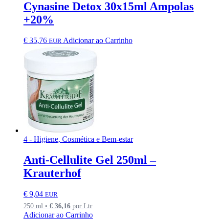
Cynasine Detox 30x15ml Ampolas
+20%
€
35,76
Adicionar ao Carrinho
EUR
4 - Higiene, Cosmética e Bem-estar
Anti-Cellulite Gel 250ml –
Krauterhof
€
9,04
EUR
250 ml •
€
36,16
por Ltr
Adicionar ao Carrinho