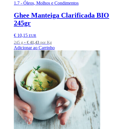
1.7 - Óleos, Molhos e Condimentos
Ghee Manteiga Clarificada BIO
245gr
€
10,15
EUR
245 g •
€
41,43
por Kg
Adicionar ao Carrinho