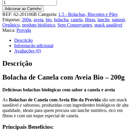
Quantidade
de
Adicionar ao Carrinho
Bolacha
REF:
62-201106B
Categoria:
1.5 - Bolachas, Biscoitos e Pães
de
Etiquetas:
200g
,
aveia
,
bio
,
bolacha
,
canela
,
fibras
,
lanche
,
natural
,
Canela
Orgânico
,
produto biológico
,
Sem Conservantes
,
snack saudável
com
Marca:
Provida
Aveia
Bio
Descrição
200gr
Informação adicional
Avaliações (0)
Descrição
Bolacha de Canela com Aveia Bio – 200g
Deliciosas bolachas biológicas com sabor a canela e aveia
As
Bolachas de Canela com Aveia Bio da Provida
são um snack
saudável e saboroso, produzidas com ingredientes biológicos de alta
qualidade, ideais para quem procura um lanche nutritivo, rico em
fibras e com um toque especial de canela.
Principais Benefícios: