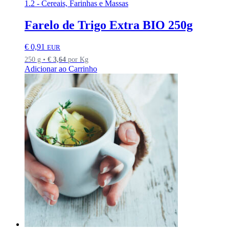
1.2 - Cereais, Farinhas e Massas
Farelo de Trigo Extra BIO 250g
€
0,91
EUR
250 g •
€
3,64
por Kg
Adicionar ao Carrinho