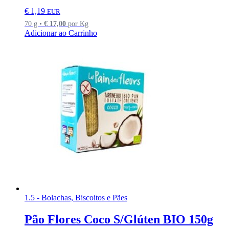
€
1,19
EUR
70 g •
€
17,00
por Kg
Adicionar ao Carrinho
1.5 - Bolachas, Biscoitos e Pães
Pão Flores Coco S/Glúten BIO 150g