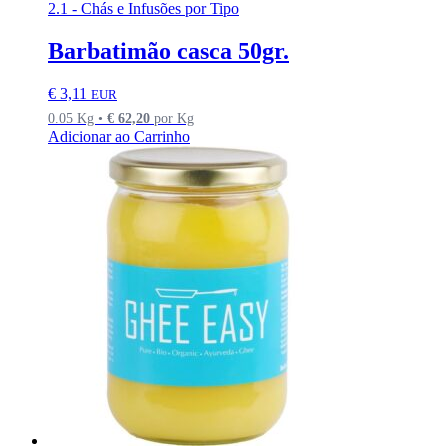
2.1 - Chás e Infusões por Tipo
Barbatimão casca 50gr.
€
3,11
EUR
0.05 Kg •
€
62,20
por Kg
Adicionar ao Carrinho