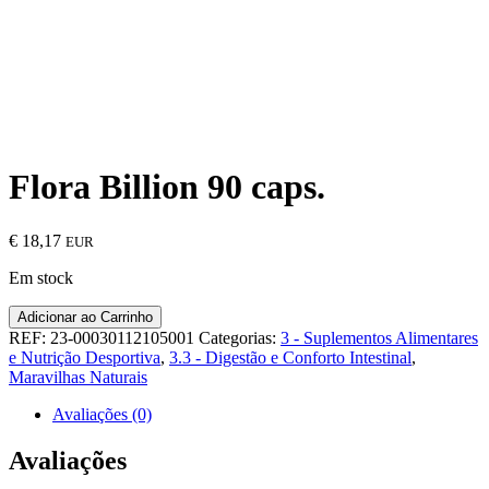
Flora Billion 90 caps.
€
18,17
EUR
Em stock
Quantidade
Adicionar ao Carrinho
de
REF:
23-00030112105001
Categorias:
3 - Suplementos Alimentares
Flora
e Nutrição Desportiva
,
3.3 - Digestão e Conforto Intestinal
,
Billion
Maravilhas Naturais
90
caps.
Avaliações (0)
Avaliações