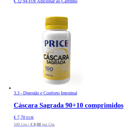
€
32,94
Adicionar ao Carrinho
EUR
3.3 - Digestão e Conforto Intestinal
Cáscara Sagrada 90+10 comprimidos
€
7,70
EUR
100 Cps •
€
0,08
por Cps