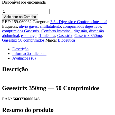
Disponível por encomenda
Quantidade
de
Adicionar ao Carrinho
Gasestrix
REF:
159-060032
Categoria:
3.3 - Digestão e Conforto Intestinal
350mg
Etiquetas:
alívio gases
,
antiflatulento
,
comprimidos digestivos
,
50
comprimidos Gasestrix
,
Conforto Intestinal
,
digestão
,
distensão
Comprimidos
abdominal
,
estômago
,
flatulência
,
Gasestrix
,
Gasestrix 350mg
,
Gasestrix 50 comprimidos
Marca:
Bioceutica
Descrição
Informação adicional
Avaliações (0)
Descrição
Gasestrix 350mg — 50 Comprimidos
EAN:
5603736060246
Resumo do produto