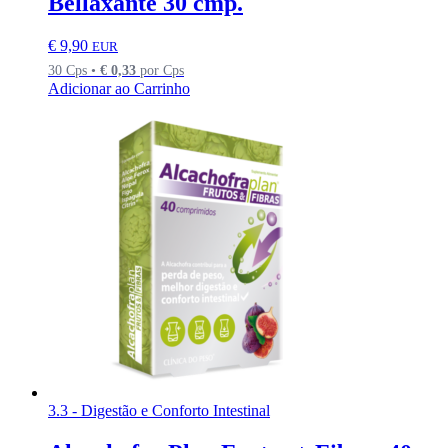
Bellaxante 30 cmp.
€
9,90
EUR
30 Cps •
€
0,33
por Cps
Adicionar ao Carrinho
3.3 - Digestão e Conforto Intestinal