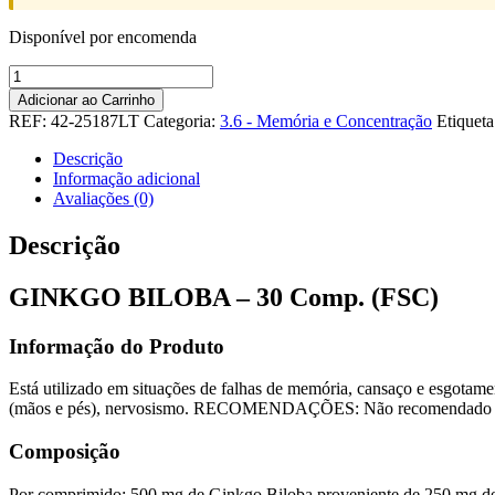
Disponível por encomenda
Quantidade
de
Adicionar ao Carrinho
GINKGO
REF:
42-25187LT
Categoria:
3.6 - Memória e Concentração
Etiquet
BILOBA
-
Descrição
30
Informação adicional
Comp.
Avaliações (0)
(FSC)
Descrição
GINKGO BILOBA – 30 Comp. (FSC)
Informação do Produto
Está utilizado em situações de falhas de memória, cansaço e esgotamen
(mãos e pés), nervosismo. RECOMENDAÇÕES: Não recomendado du
Composição
Por comprimido: 500 mg de Ginkgo Biloba proveniente de 250 mg de fo