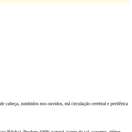
 de cabeça, zumbidos nos ouvidos, má circulação cerebral e periférica
 Biloba). Produto 100% natural, isento de sal, corantes, glúten,