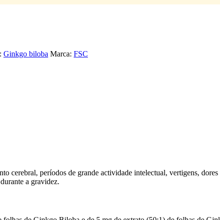
a:
Ginkgo biloba
Marca:
FSC
to cerebral, períodos de grande actividade intelectual, vertigens, dores
rante a gravidez.
lhas de Ginkgo Biloba e de 5 mg de extrato (50:1) de folhas de Ginkgo