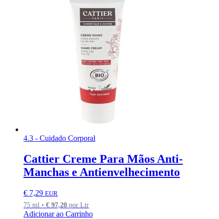
4.3 - Cuidado Corporal
Cattier Creme Para Mãos Anti-
Manchas e Antienvelhecimento
€
7,29
EUR
75 ml •
€
97,20
por Ltr
Adicionar ao Carrinho