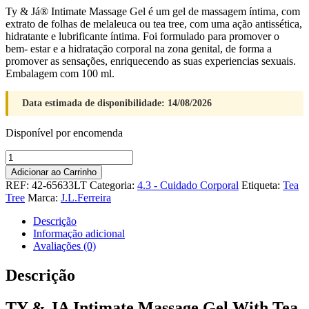
Ty & Já® Intimate Massage Gel é um gel de massagem íntima, com
extrato de folhas de melaleuca ou tea tree, com uma ação antissética,
hidratante e lubrificante íntima. Foi formulado para promover o
bem- estar e a hidratação corporal na zona genital, de forma a
promover as sensações, enriquecendo as suas experiencias sexuais.
Embalagem com 100 ml.
Data estimada de disponibilidade: 14/08/2026
Disponível por encomenda
Quantidade
de
Adicionar ao Carrinho
TY
REF:
42-65633LT
Categoria:
4.3 - Cuidado Corporal
Etiqueta:
Tea
&
Tree
Marca:
J.L.Ferreira
JA
Intimate
Descrição
Massage
Informação adicional
Gel
Avaliações (0)
With
Tea
Descrição
Tree
Oil
TY & JA Intimate Massage Gel With Tea
100ml