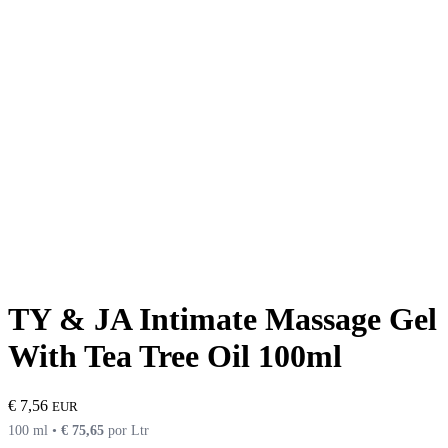
TY & JA Intimate Massage Gel
With Tea Tree Oil 100ml
€
7,56
EUR
100 ml •
€
75,65
por Ltr