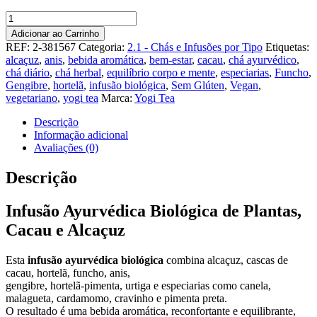
Quantidade
de
Adicionar ao Carrinho
YOGI
REF:
2-381567
Categoria:
2.1 - Chás e Infusões por Tipo
Etiquetas:
TEA
alcaçuz
,
anis
,
bebida aromática
,
bem-estar
,
cacau
,
chá ayurvédico
,
BIO
chá diário
,
chá herbal
,
equilíbrio corpo e mente
,
especiarias
,
Funcho
,
CHILI
Gengibre
,
hortelã
,
infusão biológica
,
Sem Glúten
,
Vegan
,
DOCE
vegetariano
,
yogi tea
Marca:
Yogi Tea
17
SAQ
Descrição
Informação adicional
Avaliações (0)
Descrição
Infusão Ayurvédica Biológica de Plantas,
Cacau e Alcaçuz
Esta
infusão ayurvédica biológica
combina alcaçuz, cascas de
cacau, hortelã, funcho, anis,
gengibre, hortelã-pimenta, urtiga e especiarias como canela,
malagueta, cardamomo, cravinho e pimenta preta.
O resultado é uma bebida aromática, reconfortante e equilibrante,