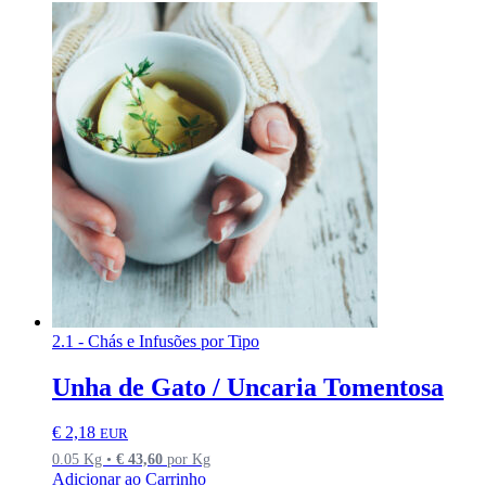
2.1 - Chás e Infusões por Tipo
Unha de Gato / Uncaria Tomentosa
€
2,18
EUR
0.05 Kg •
€
43,60
por Kg
Adicionar ao Carrinho