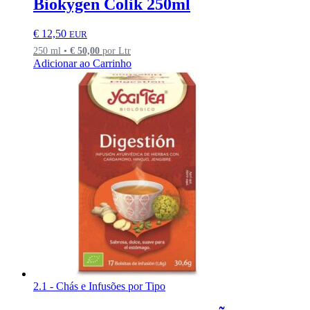
Biokygen Colik 250ml
€
12,50
EUR
250 ml •
€
50,00
por Ltr
Adicionar ao Carrinho
2.1 - Chás e Infusões por Tipo