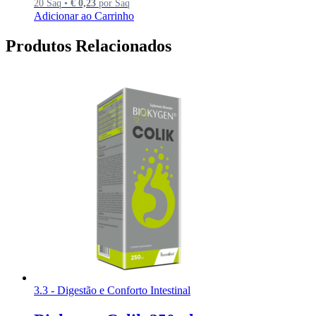
20 Saq •
€
0,23
por Saq
Adicionar ao Carrinho
Produtos Relacionados
3.3 - Digestão e Conforto Intestinal