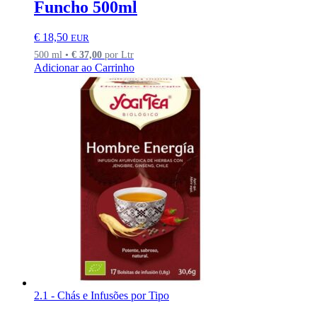
Funcho 500ml
€
18,50
EUR
500 ml •
€
37,00
por Ltr
Adicionar ao Carrinho
2.1 - Chás e Infusões por Tipo